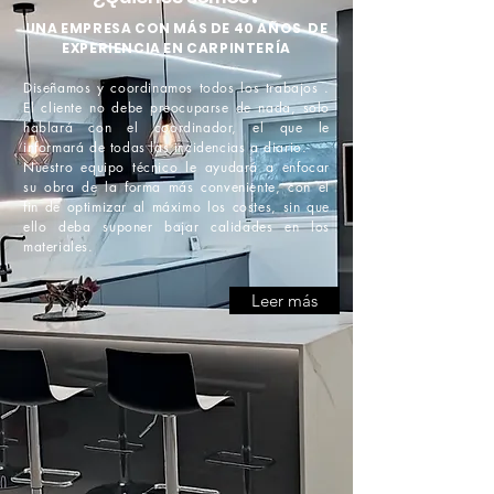
UNA EMPRESA CON MÁS DE 40 AÑOS DE
EXPERIENCIA EN CARPINTERÍA
Diseñamos y coordinamos todos los trabajos .
El cliente no debe preocuparse de nada, solo
hablará con el coordinador, el que le
informará de todas las incidencias a diario.
Nuestro equipo técnico le ayudará a enfocar
su obra de la forma más conveniente, con el
fin de optimizar al máximo los costes, sin que
ello deba suponer bajar calidades en los
materiales.
Leer más