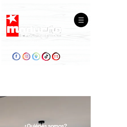
Te hacemos todo tipo de reformas en general
HACEMOS LA REFORMA DE TUS SUEÑOS
¿Quiénes somos?