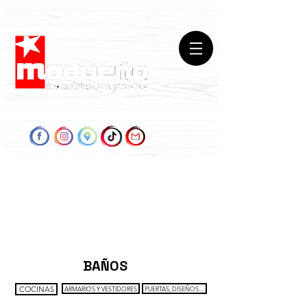
Te hacemos todo tipo de reformas en general
HACEMOS LA REFORMA DE TUS SUEÑOS
BAÑOS
COCINAS
ARMARIOS Y VESTIDORES
PUERTAS, DISEÑOS....